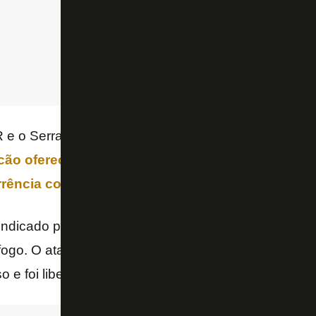
R e o Serra Macaense, detentor dos direitos federativ
cão ofereceu
R$ 9 milhões por 70% dos direitos
rrência com o
Fluminense
pelo jogador
.
indicado por
Paulo Autuori
, atual diretor técnico do
fogo. O atacante não participou do último jogo do Gl
 e foi liberado do treino da véspera da partida.