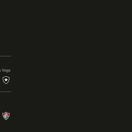
0
a Vega
s