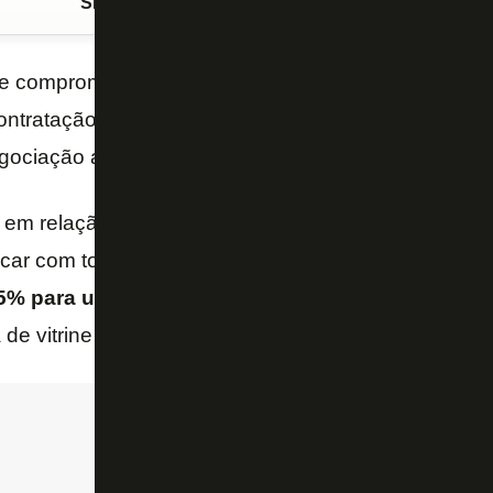
Siga o FogãoNET
no Google Discover
e comprometeu a pagar
R$ 3 milhões à vista
para 
contratação do atacante
Matheus Babi
. A diretoria 
ociação até terça, informa o Blog da Nadja, do “GE”
á em relação aos 30% restantes dos direitos econôm
icar com todo este percentual,
mas o Botafogo tinh
 5% para uma eventual futura venda
. O Glorioso, v
 de vitrine de 40%.