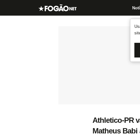
Notí
Us
si
Athletico-PR v
Matheus Babi a