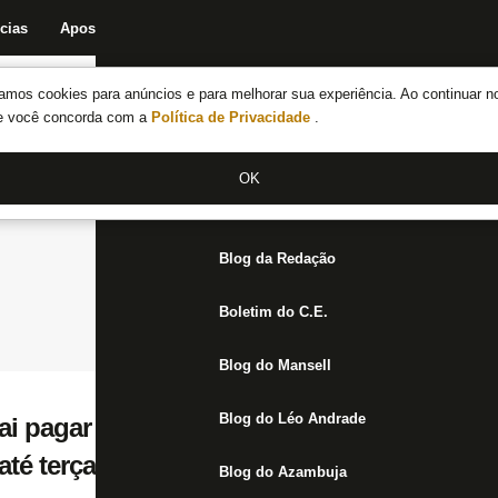
cias
Apostas
Fórum
Blog da Redação
Boletim do C.E.
Fechar menu principal
amos cookies para anúncios e para melhorar sua experiência. Ao continuar n
Notícias do Botafogo
te você concorda com a
Política de Privacidade
.
Fórum
OK
Jogos
Blog da Redação
Boletim do C.E.
Blog do Mansell
Blog do Léo Andrade
ai pagar R$ 3 milhões ao Botafogo e esper
té terça
Blog do Azambuja