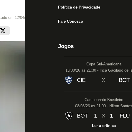
Política de Privacidade
izado em
12/04/21 às 17:18
Fale Conosco
Jogos
Copa Sul-Americana
13/08/26 às 21:30 - Inca Gacilaso de l
CIE
X
BOT
Campeonato Brasileiro
08/08/26 às 21:00 - Nilton Santo
BOT
1
X
1
FLU
Ler a crônica