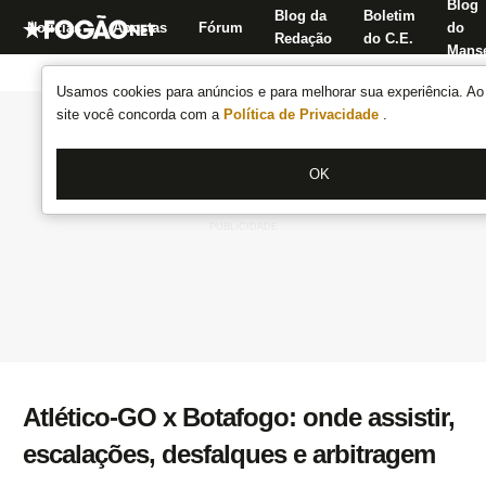
Blog
Blog da
Boletim
Notícias
Apostas
Fórum
do
Redação
do C.E.
Manse
Usamos cookies para anúncios e para melhorar sua experiência. Ao 
site você concorda com a
Política de Privacidade
.
OK
Atlético-GO x Botafogo: onde assistir,
escalações, desfalques e arbitragem