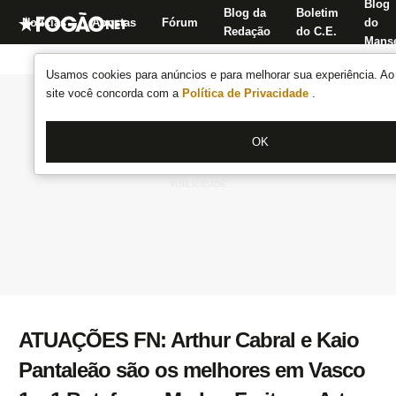
Blog
Blog da
Boletim
Notícias
Apostas
Fórum
do
Redação
do C.E.
Manse
Usamos cookies para anúncios e para melhorar sua experiência. Ao 
site você concorda com a
Política de Privacidade
.
OK
ATUAÇÕES FN: Arthur Cabral e Kaio
Pantaleão são os melhores em Vasco