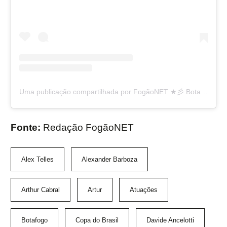
Uma publicação compartilhada por FogãoNET ★彡 Botafogo 👨🏽‍💻🔥 (@fogaonet)
Fonte:
Redação FogãoNET
Alex Telles
Alexander Barboza
Arthur Cabral
Artur
Atuações
Botafogo
Copa do Brasil
Davide Ancelotti