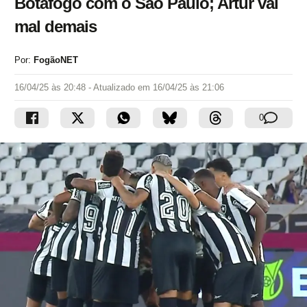
Botafogo com o São Paulo; Artur vai
mal demais
Por:
FogãoNET
16/04/25 às 20:48
- Atualizado em
16/04/25 às 21:06
0