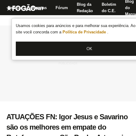
Blog
Blog da
Boletim
Notícias
Apostas
Fórum
do
Redação
do C.E.
Manse
Usamos cookies para anúncios e para melhorar sua experiência. Ao 
site você concorda com a
Política de Privacidade
.
OK
ATUAÇÕES FN: Igor Jesus e Savarino
são os melhores em empate do