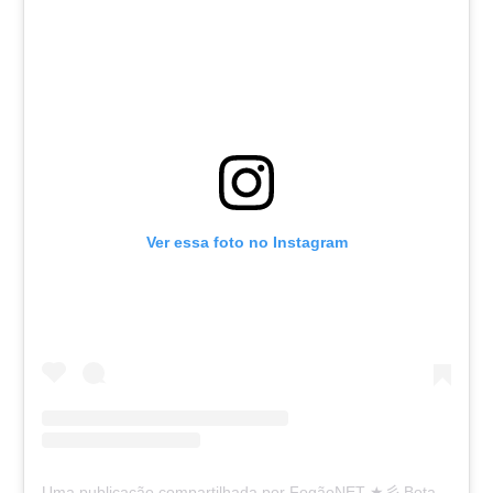
Ver essa foto no Instagram
Uma publicação compartilhada por FogãoNET ★彡 Botafogo 👨🏽‍💻🔥 (@fogaonet)