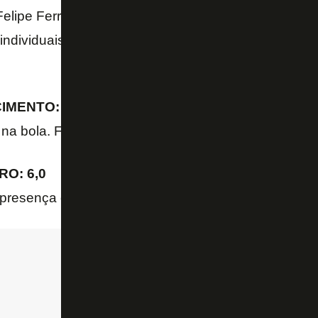
e Felipe Ferreira e Marcinho. Começou razoavelment
 individuais, mas caiu muito no segundo tempo, per
MENTO: 4,0
na bola. Ficou perdido no ataque e foi pouco acion
O: 6,0
presença ofensiva, brigando por todas as bolas