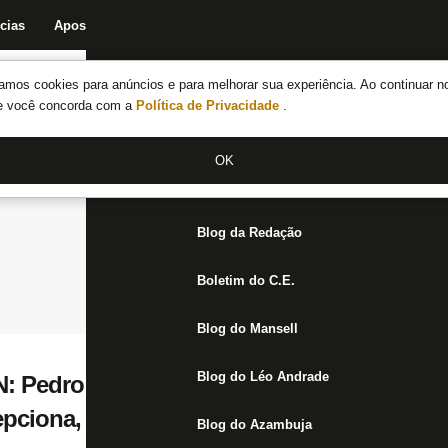
cias
Apostas
Fórum
Blog da Redação
Boletim do C.E.
Fechar menu principal
amos cookies para anúncios e para melhorar sua experiência. Ao continuar n
Notícias do Botafogo
te você concorda com a
Política de Privacidade
.
Fórum
OK
Jogos
Blog da Redação
Boletim do C.E.
Blog do Mansell
Blog do Léo Andrade
Pedro Castro salva Botafogo contra Nov
pciona, Warley e Frizzo mal
Blog do Azambuja