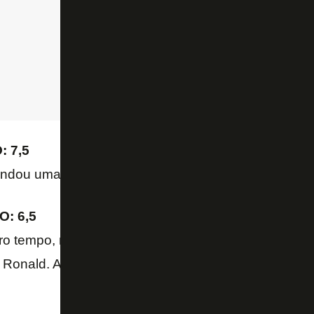
 7,5
dou uma bola no travessão e fez o golaço da vitóri
: 6,5
ro tempo, melhorou no segundo e fez uma grande j
Ronald. Aí foi substituído