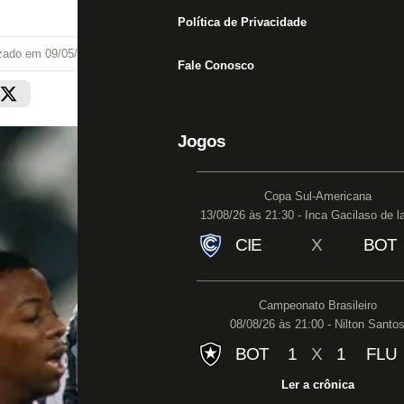
Política de Privacidade
izado em
09/05/21 às 20:43
Fale Conosco
Jogos
Copa Sul-Americana
13/08/26 às 21:30 - Inca Gacilaso de l
CIE
X
BOT
Campeonato Brasileiro
08/08/26 às 21:00 - Nilton Santo
BOT
1
X
1
FLU
Ler a crônica