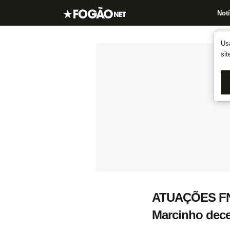
Notí
Us
si
ATUAÇÕES FN: 
Marcinho dece