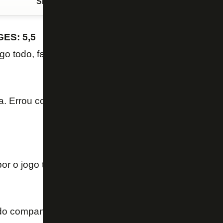
Siga o FogãoNET
no Google Discover
ES: 5,5
go todo, faltou sair mais nos cruzamentos. Levou ca
. Errou cobrança de lateral, escanteio, cruzamento
or o jogo todo e comandar a defesa
o companheiro no jogo, atuação segura