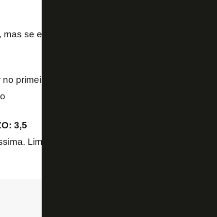
, mas se enrolou com a bola e pouco ajudou ofensi
no primeiro tempo, quando acertou passes e mostr
to
O: 3,5
ima. Limitou-se a passes laterais, sem qualquer ob