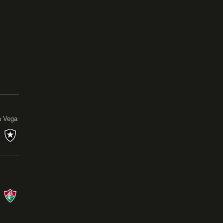
0
a Vega
s