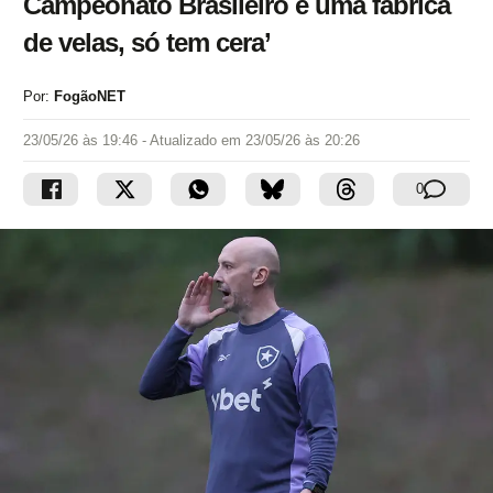
Campeonato Brasileiro é uma fabrica
de velas, só tem cera’
Por:
FogãoNET
23/05/26 às 19:46
- Atualizado em
23/05/26 às 20:26
0