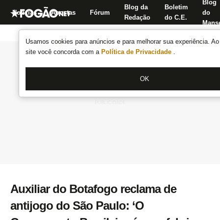
Blog
Blog da
Boletim
Notícias
Apostas
Fórum
do
Redação
do C.E.
Manse
Usamos cookies para anúncios e para melhorar sua experiência. Ao 
site você concorda com a
Política de Privacidade
.
OK
Auxiliar do Botafogo reclama de
antijogo do São Paulo: ‘O