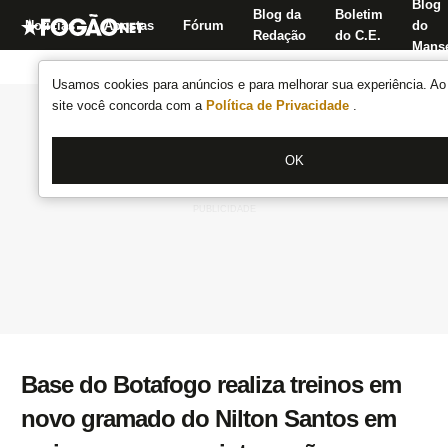
Blog
Blog da
Boletim
Notícias
Apostas
Fórum
do
Redação
do C.E.
Manse
Usamos cookies para anúncios e para melhorar sua experiência. Ao 
site você concorda com a
Política de Privacidade
.
OK
Base do Botafogo realiza treinos em
novo gramado do Nilton Santos em