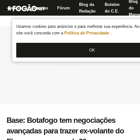
Blog
Blog da
Boletim
Notícias
Apostas
Fórum
do
Redação
do C.E.
Manse
Usamos cookies para anúncios e para melhorar sua experiência. Ao 
site você concorda com a
Política de Privacidade
.
OK
Base: Botafogo tem negociações
avançadas para trazer ex-volante do