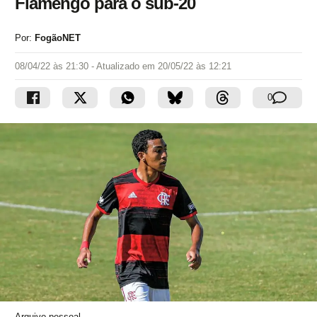
Flamengo para o sub-20
Por:
FogãoNET
08/04/22 às 21:30
- Atualizado em
20/05/22 às 12:21
0
Arquivo pessoal