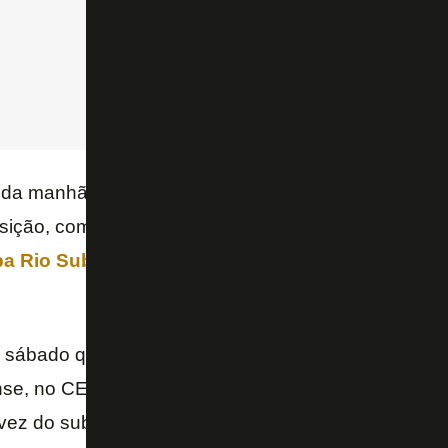
 da manhã, o
sub-17
do Botafogo venceu o Boavist
osição, com 10 pontos, e praticamente selou a classi
a Rio Sub-17
. Cananéia (2), Batata, Andrey e Fabi
 sábado que vem, o Botafogo fecha a participação n
nse, no CEFAT. Às 13h, as equipes se enfrentam pe
 vez do sub-15 entrar em campo.