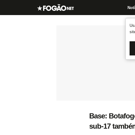
Notí
Us
si
Base: Botafogo
sub-17 também