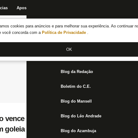
cias
Apostas
Fórum
Blog da Redação
Boletim do C.E.
Fechar menu principal
amos cookies para anúncios e para melhorar sua experiência. Ao continuar n
Notícias do Botafogo
te você concorda com a
Política de Privacidade
.
Fórum
OK
Jogos
Blog da Redação
Boletim do C.E.
Blog do Mansell
Blog do Léo Andrade
 vence Boavista e se classifica na Copa R
 goleia
Blog do Azambuja