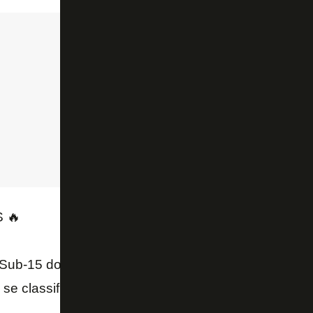
 🔥
Sub-15 do Fogão goleou o Boavista por 4 a 0, na m
 se classificou antecipadamente para as semifinais