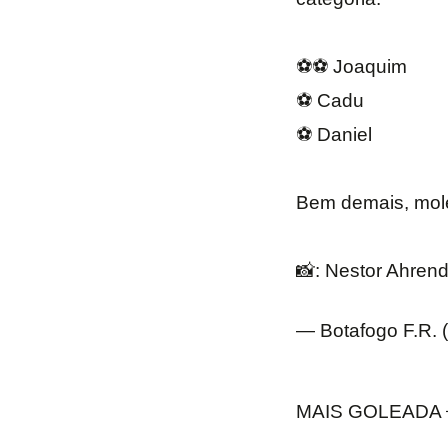
⚽️⚽️ Joaquim
⚽️ Cadu
⚽️ Daniel
Bem demais, mol
📸: Nestor Ahre
— Botafogo F.R.
MAIS GOLEADA 