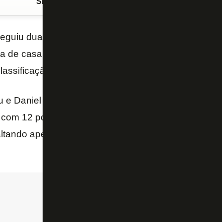
Siga o FogãoNET
no Google Discover
eguiu duas goleadas na manhã deste sábado nas c
ra de casa, no CFZ, o
sub-15
do Glorioso derrotou 
lassificação antecipada para as semifinais da
Copa
 e Daniel fizeram os gols do Botafogo, que manteve
 com 12 pontos, mas não pode mais ser alcançado p
 faltando apenas uma rodadada para a conclusão da 