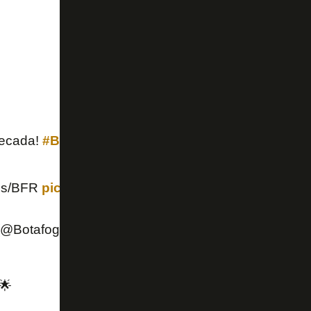
ecada!
#BFRBaseForte
nds/BFR
pic.twitter.com/ViGUtrQdfJ
 (@Botafogo)
April 30, 2022
🌟