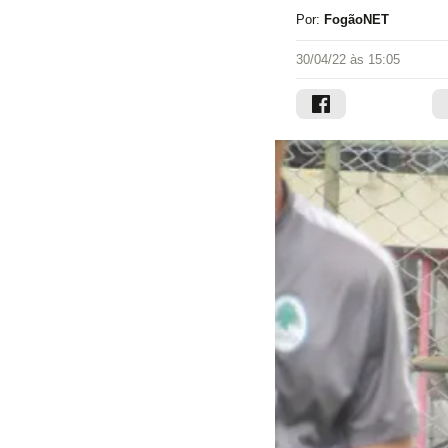
Por:
FogãoNET
30/04/22 às 15:05