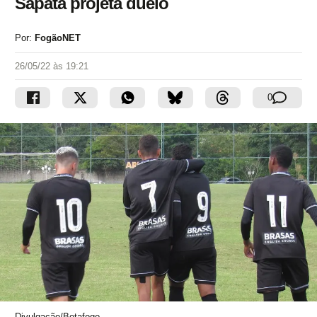
Sapata projeta duelo
Por:
FogãoNET
26/05/22 às 19:21
0
Divulgação/Botafogo