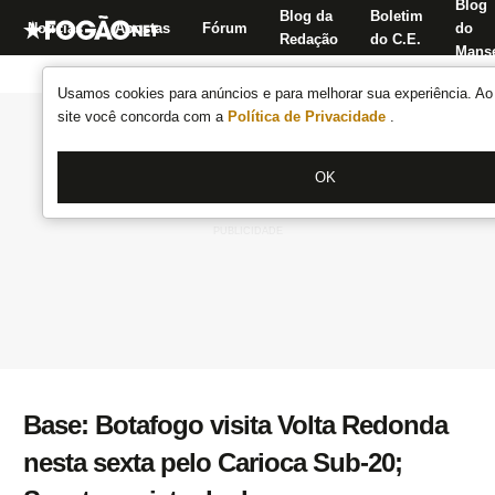
Blog
Blog da
Boletim
Notícias
Apostas
Fórum
do
Redação
do C.E.
Manse
Usamos cookies para anúncios e para melhorar sua experiência. Ao 
site você concorda com a
Política de Privacidade
.
OK
Base: Botafogo visita Volta Redonda
nesta sexta pelo Carioca Sub-20;