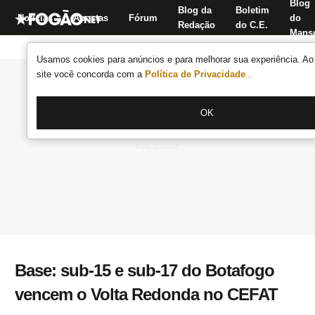
Blog
Blog da
Boletim
Notícias
Apostas
Fórum
do
Redação
do C.E.
Manse
Usamos cookies para anúncios e para melhorar sua experiência. Ao 
site você concorda com a
Política de Privacidade
.
OK
Base: sub-15 e sub-17 do Botafogo
vencem o Volta Redonda no CEFAT