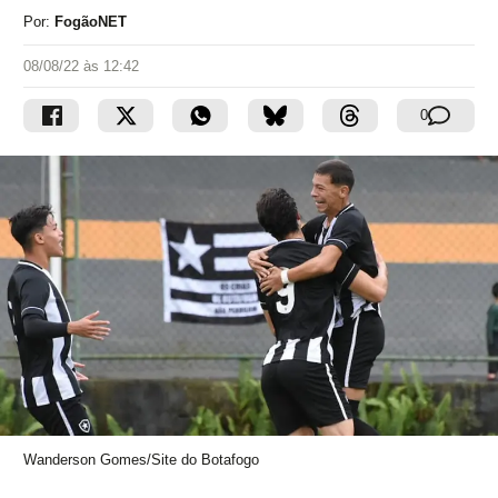
Por:
FogãoNET
08/08/22 às 12:42
0
Wanderson Gomes/Site do Botafogo