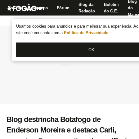
Blog
Blog da
Boletim
Notícias
Apostas
Fórum
do
Redação
do C.E.
Manse
Usamos cookies para anúncios e para melhorar sua experiência. Ao 
site você concorda com a
Política de Privacidade
.
OK
Blog destrincha Botafogo de
Enderson Moreira e destaca Carli,