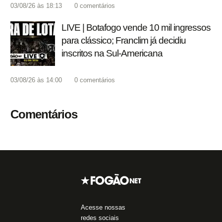
03/08/26 às 18:13
0
comentários
LIVE | Botafogo vende 10 mil ingressos
para clássico; Franclim já decidiu
inscritos na Sul-Americana
03/08/26 às 14:00
0
comentários
Comentários
Acesse nossas
redes sociais