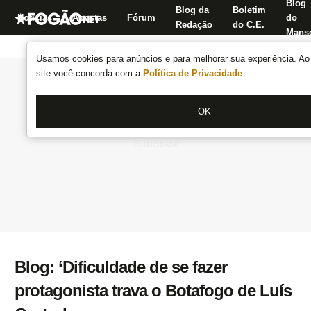
Blog
Blog da
Boletim
Notícias
Apostas
Fórum
do
Redação
do C.E.
Manse
Usamos cookies para anúncios e para melhorar sua experiência. Ao 
site você concorda com a
Política de Privacidade
.
OK
Blog: ‘Dificuldade de se fazer
protagonista trava o Botafogo de Luís