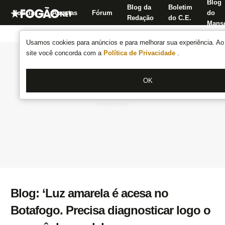
Blog
Blog da
Boletim
Notícias
Apostas
Fórum
do
Redação
do C.E.
Manse
Usamos cookies para anúncios e para melhorar sua experiência. Ao 
site você concorda com a
Política de Privacidade
.
OK
Blog: ‘Luz amarela é acesa no
Botafogo. Precisa diagnosticar logo o