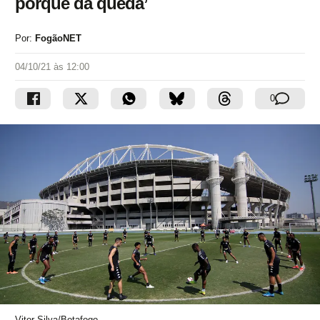
porquê da queda’
Por:
FogãoNET
04/10/21 às 12:00
0
Vitor Silva/Botafogo