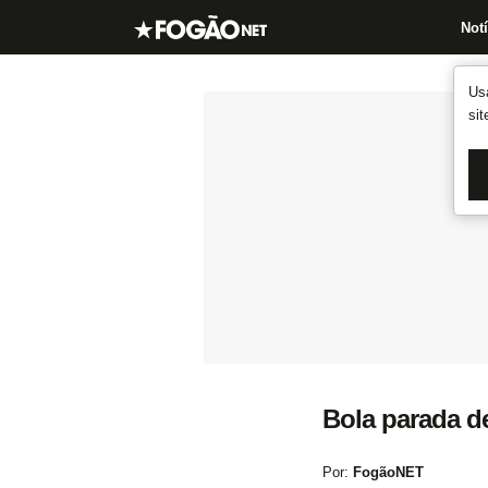
Notí
Us
si
Bola parada d
Por:
FogãoNET