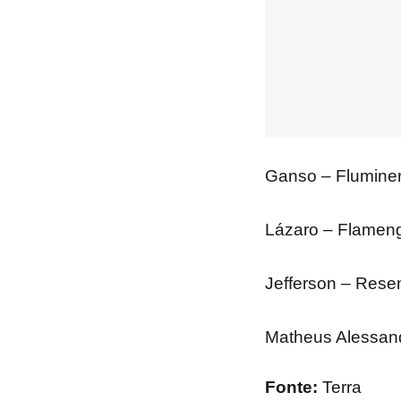
Ganso – Fluminen
Lázaro – Flameng
Jefferson – Rese
Matheus Alessand
Fonte:
Terra