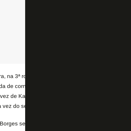
ra, na 3ª rodada do Estadual, Diego Gonçalves foi 
da de corner do lateral. Dois jogos depois, no cláss
 vez de Kanu aproveitar o levantamento certeiro par
 a vez do seu companheiro de zaga.
 Borges se isolou como o líder de assistências do 