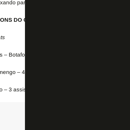
xando para trás Vitinho, do Flamengo, com quatro. C
ONS DO CARIOCA 2022
ts
s – Botafogo – 5 assistências
amengo – 4 assistências
 – 3 assistências