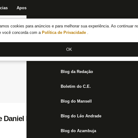
cias
Apostas
Fórum
Blog da Redação
Boletim do C.E.
Fechar menu principal
amos cookies para anúncios e para melhorar sua experiência. Ao continuar n
Notícias do Botafogo
te você concorda com a
Política de Privacidade
.
Fórum
OK
Jogos
Blog da Redação
Boletim do C.E.
Blog do Mansell
Blog do Léo Andrade
e Daniel Borges vira arma do Botafogo em 
Blog do Azambuja