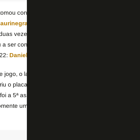
tomou conhecimento do Volta Redonda, nesta segund
aurinegra no Estádio Nilton Santos por 5 a 0
. Ca
 duas vezes, marcaram os gols no triunfo do Glorioso
a ser construído através do pé de outro jogador qu
22:
Daniel Borges
.
 jogo, o lateral-direito cobrou o escanteio na cabeç
riu o placar. Jogada que tem sido efetiva no Glorios
oi a 5ª assistência de Daniel em apenas nove parti
omente uma em 37 atuações em 2021. Foi a 3ª em 