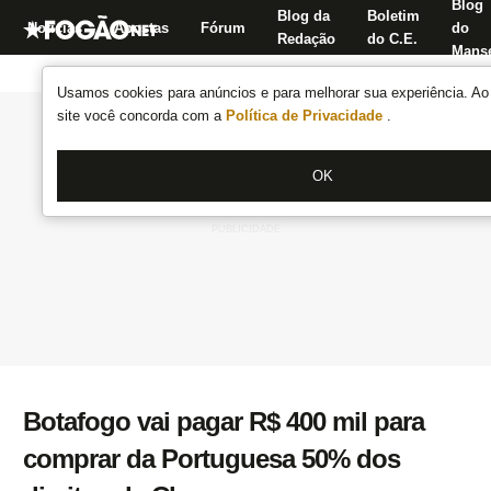
Blog
Blog da
Boletim
Notícias
Apostas
Fórum
do
Redação
do C.E.
Manse
Usamos cookies para anúncios e para melhorar sua experiência. Ao 
site você concorda com a
Política de Privacidade
.
OK
Botafogo vai pagar R$ 400 mil para
comprar da Portuguesa 50% dos