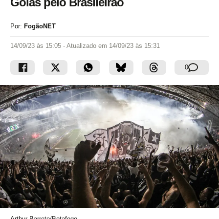
Goiás pelo Brasileirão
Por:
FogãoNET
14/09/23 às 15:05
- Atualizado em
14/09/23 às 15:31
0
Arthur Barreto/Botafogo