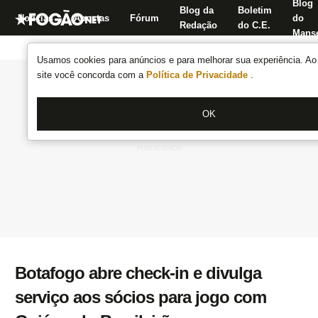
Blog
Blog da
Boletim
Notícias
Apostas
Fórum
do
Redação
do C.E.
Manse
Usamos cookies para anúncios e para melhorar sua experiência. Ao 
site você concorda com a
Política de Privacidade
.
OK
Botafogo abre check-in e divulga
serviço aos sócios para jogo com