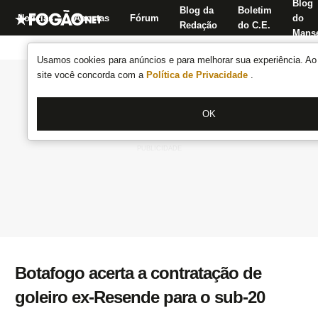
Blog
Blog da
Boletim
Notícias
Apostas
Fórum
do
Redação
do C.E.
Manse
Usamos cookies para anúncios e para melhorar sua experiência. Ao 
site você concorda com a
Política de Privacidade
.
OK
Botafogo acerta a contratação de
goleiro ex-Resende para o sub-20