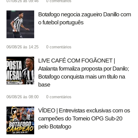
07/08/26 às 09:46
0
comentários
Botafogo negocia zagueiro Danillo com
o futebol português
06/08/26 às 14:25
0
comentários
LIVE CAFÉ COM FOGÃONET |
Atalanta formaliza proposta por Danilo;
Botafogo conquista mais um título na
base
06/08/26 às 08:00
0
comentários
VÍDEO | Entrevistas exclusivas com os
campeões do Torneio OPG Sub-20
pelo Botafogo