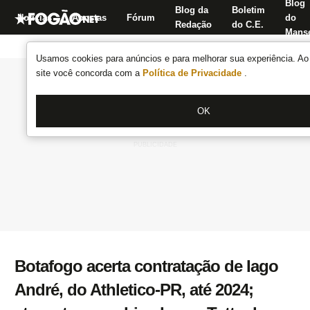
Blog
Blog da
Boletim
Notícias
Apostas
Fórum
do
Redação
do C.E.
Manse
Usamos cookies para anúncios e para melhorar sua experiência. Ao 
site você concorda com a
Política de Privacidade
.
OK
Botafogo acerta contratação de Iago
André, do Athletico-PR, até 2024;