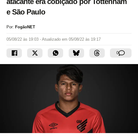
atacante era cobiçado por Tottenham
e São Paulo
Por:
FogãoNET
05/08/22 às 19:03
- Atualizado em
05/08/22 às 19:17
0