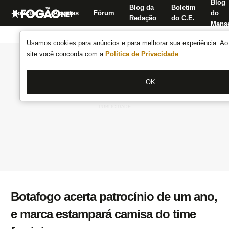
Blog
Blog da
Boletim
Notícias
Apostas
Fórum
do
Redação
do C.E.
Manse
Usamos cookies para anúncios e para melhorar sua experiência. Ao 
site você concorda com a
Política de Privacidade
.
OK
Botafogo acerta patrocínio de um ano,
e marca estampará camisa do time