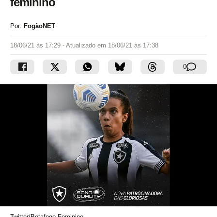
feminino
Por:
FogãoNET
18/06/21 às 17:29
- Atualizado em
18/06/21 às 17:38
0
Twitter/Botafogo Feminino