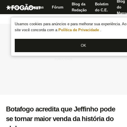
Blog
Blog da
Boletim
Notícias
Apostas
Fórum
do
Redação
do C.E.
Manse
Usamos cookies para anúncios e para melhorar sua experiência. Ao 
site você concorda com a
Política de Privacidade
.
OK
Botafogo acredita que Jeffinho pode
se tornar maior venda da história do