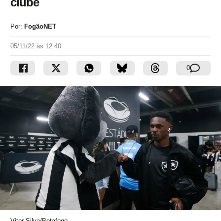
clube
Por:
FogãoNET
05/11/22 às 12:40
0
Vitor Silva/Botafogo