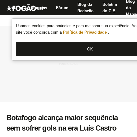
Blog
Blog da
Boletim
Notícias
Apostas
Fórum
do
Redação
do C.E.
Manse
Usamos cookies para anúncios e para melhorar sua experiência. Ao 
site você concorda com a
Política de Privacidade
.
OK
Botafogo alcança maior sequência
sem sofrer gols na era Luís Castro