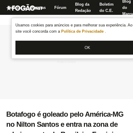
Blog
Blog da
Boletim
Notícias
Apostas
Fórum
do
Redação
do C.E.
Manse
Usamos cookies para anúncios e para melhorar sua experiência. Ao 
site você concorda com a
Política de Privacidade
.
OK
Botafogo é goleado pelo América-MG
no Nilton Santos e entra na zona de