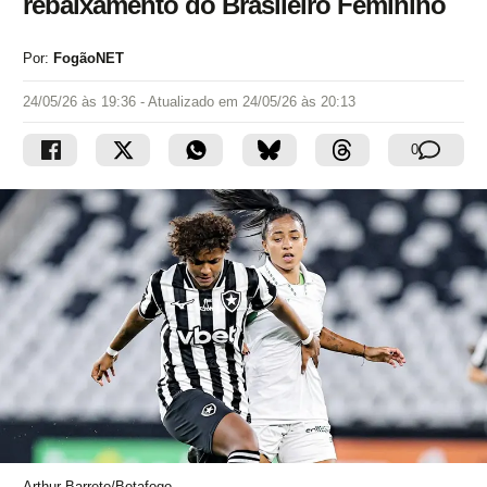
rebaixamento do Brasileiro Feminino
Por:
FogãoNET
24/05/26 às 19:36
- Atualizado em
24/05/26 às 20:13
0
Arthur Barreto/Botafogo