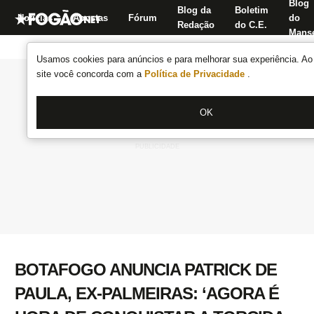
Blog
Blog da
Boletim
Notícias
Apostas
Fórum
do
Redação
do C.E.
Manse
Usamos cookies para anúncios e para melhorar sua experiência. Ao 
site você concorda com a
Política de Privacidade
.
OK
BOTAFOGO ANUNCIA PATRICK DE
PAULA, EX-PALMEIRAS: ‘AGORA É