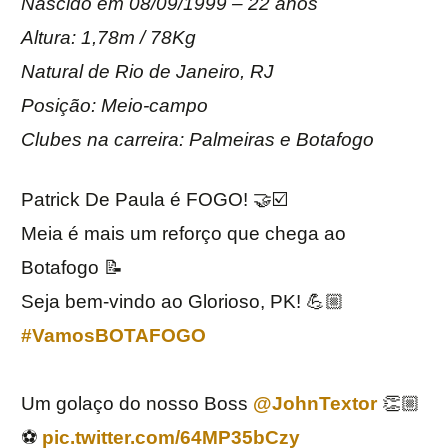
Nascido em 08/09/1999 – 22 anos
Altura: 1,78m / 78Kg
Natural de Rio de Janeiro, RJ
Posição: Meio-campo
Clubes na carreira: Palmeiras e Botafogo
Patrick De Paula é FOGO! 🤝☑️
Meia é mais um reforço que chega ao
Botafogo 📝
Seja bem-vindo ao Glorioso, PK! 💪🏼
#VamosBOTAFOGO
Um golaço do nosso Boss
@JohnTextor
👏🏼
⚽️
pic.twitter.com/64MP35bCzy