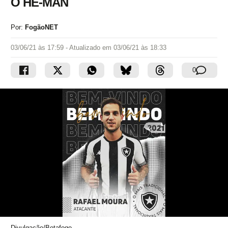
O HE-MAN
Por:
FogãoNET
03/06/21 às 17:59
- Atualizado em
03/06/21 às 18:33
0
Divulgação/Botafogo