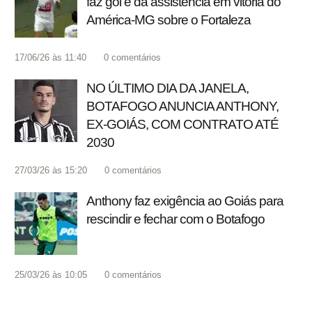
faz gol e dá assistência em vitória do
América-MG sobre o Fortaleza
17/06/26 às 11:40
0
comentários
NO ÚLTIMO DIA DA JANELA,
BOTAFOGO ANUNCIA ANTHONY,
EX-GOIÁS, COM CONTRATO ATÉ
2030
27/03/26 às 15:20
0
comentários
Anthony faz exigência ao Goiás para
rescindir e fechar com o Botafogo
25/03/26 às 10:05
0
comentários