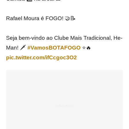
Rafael Moura é FOGO! 🤝📝
Seja bem-vindo ao Clube Mais Tradicional, He-
Man! 🗡
#VamosBOTAFOGO
⭐️🔥
pic.twitter.com/ifCcgoc3O2