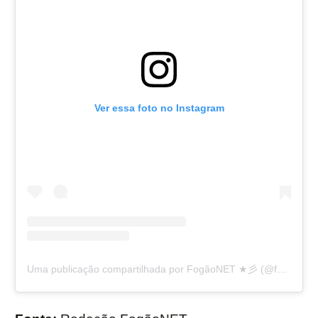
Ver essa foto no Instagram
Uma publicação compartilhada por FogãoNET ★彡 (@fogaonet)