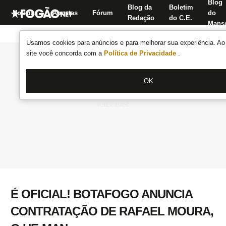
Blog
Blog da
Boletim
Notícias
Apostas
Fórum
do
Redação
do C.E.
Manse
Usamos cookies para anúncios e para melhorar sua experiência. Ao 
site você concorda com a
Política de Privacidade
.
OK
É OFICIAL! BOTAFOGO ANUNCIA
CONTRATAÇÃO DE RAFAEL MOURA,