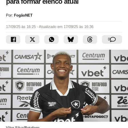
para formar elenco atual
Por:
FogãoNET
17/09/25 às 16:25
- Atualizado em
17/09/25 às 16:36
0
Vítor Silva/Botafogo