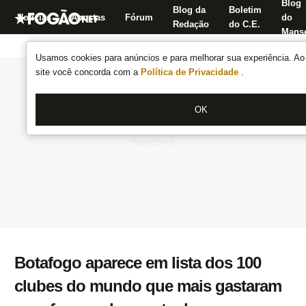
Blog
Blog da
Boletim
Notícias
Apostas
Fórum
do
Redação
do C.E.
Manse
Usamos cookies para anúncios e para melhorar sua experiência. Ao 
site você concorda com a
Política de Privacidade
.
OK
Botafogo aparece em lista dos 100
clubes do mundo que mais gastaram