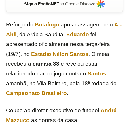
Siga o FogãoNET
no Google Discover
Reforço do
Botafogo
após passagem pelo
Al-
Ahli
, da Arábia Saudita,
Eduardo
foi
apresentado oficialmente nesta terça-feira
(19/7), no
Estádio Nilton Santos
. O meia
recebeu a
camisa
33
e revelou estar
relacionado para o jogo contra o
Santos
,
amanhã, na Vila Belmiro, pela 18ª rodada do
Campeonato Brasileiro
.
Coube ao diretor-executivo de futebol
André
Mazzuco
as honras da casa.