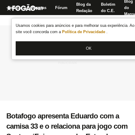
Blog
Blog da
Boletim
Notícias
Apostas
Fórum
do
Redação
do C.E.
Manse
Usamos cookies para anúncios e para melhorar sua experiência. Ao 
site você concorda com a
Política de Privacidade
.
OK
Botafogo apresenta Eduardo com a
camisa 33 e o relaciona para jogo com