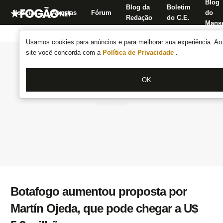
Blog
Blog da
Boletim
Notícias
Apostas
Fórum
do
Redação
do C.E.
Manse
Usamos cookies para anúncios e para melhorar sua experiência. Ao 
site você concorda com a
Política de Privacidade
.
OK
Botafogo aumentou proposta por
Martín Ojeda, que pode chegar a U$