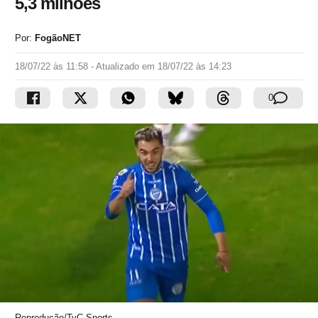
5,3 milhões
Por:
FogãoNET
18/07/22 às 11:58
- Atualizado em
18/07/22 às 14:23
0
Reprodução/TyC Sports