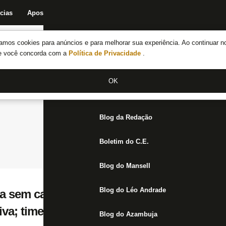
cias
Apostas
Fórum
Blog da Redação
Boletim do C.E.
Fechar menu principal
amos cookies para anúncios e para melhorar sua experiência. Ao continuar n
Notícias do Botafogo
te você concorda com a
Política de Privacidade
.
Fórum
OK
Jogos
Blog da Redação
Boletim do C.E.
Blog do Mansell
Blog do Léo Andrade
ca sem calendário e busca amistosos, mas 
tiva; time pode iniciar o Carioca-2023
Blog do Azambuja