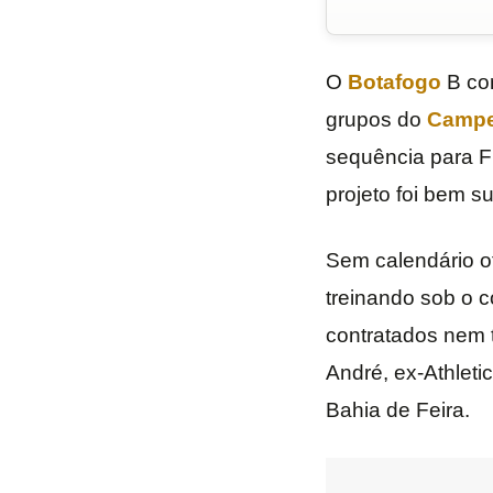
O
Botafogo
B con
grupos do
Campeo
sequência para Fl
projeto foi bem s
Sem calendário of
treinando sob o
contratados nem 
André, ex-Athleti
Bahia de Feira.