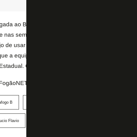
gada ao Botafogo,
John Textor
se revoltou com a a
e nas semifinais do Estadual diante do Fluminense e 
jo de usar o time B no certame no ano que vem. A v
ue a equipe principal realize uma turnê de pré-tem
 Estadual. O time de Luís Castro entraria apenas na fa
FogãoNET e GE
afogo B
Campeonato Brasileiro de Aspirantes
Campeonato C
ucio Flavio
sub-23