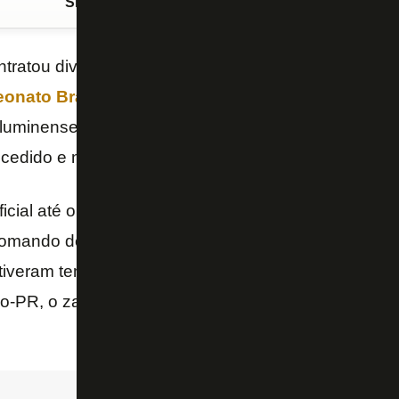
Siga o FogãoNET
no Google Discover
tratou diversos jogadores, mas acabou eliminado a
nato Brasileiro de Aspirantes
, após duas derro
uminense e Sport. No entanto, a diretoria alvinegra
ucedido e não vai mudar o planejamento, detalha o “
icial até o fim do ano, a intenção é de que o
Botafo
 comando de
Lucio Flavio
enquanto busca amistosos.
tiveram tempo de estrear por conta da eliminação, 
co-PR, o zagueiro Menezes, ex-Vasco, e o atacante 