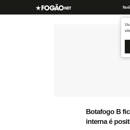
Notí
Us
si
Botafogo B fi
interna é posi