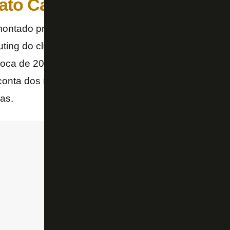
to Carioca
-2023
ntado praticamente do zero e hoje com diversas a
uting do clube, o Botafogo B deve ser utilizado nas r
ca de 2023. O martelo, no entanto, ainda não está 
 conta dos regulamentos que costumam “proibir” os ti
vas.