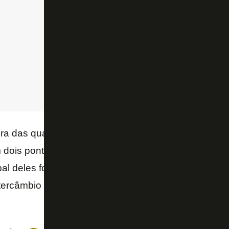
a das quartas de final, a avaliação interna é de que
dois pontos fundamentais: o aproveitamento de jog
pal deles foi Jeffinho, hoje titular com Luís Castro) e
ntercâmbio (Juninho, Ênio e Rikelmi foram para o 