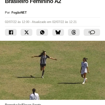
Brasileiro Feminino A2
Por:
FogãoNET
02/07/22 às 12:00
- Atualizado em
02/07/22 às 12:21
0
Reprodução/Eleven Sports