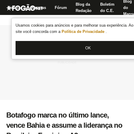
Blog
Blog da
Boletim
Notícias
Apostas
Fórum
do
Redação
do C.E.
Manse
Usamos cookies para anúncios e para melhorar sua experiência. Ao 
site você concorda com a
Política de Privacidade
.
OK
Botafogo marca no último lance,
vence Bahia e assume a liderança no