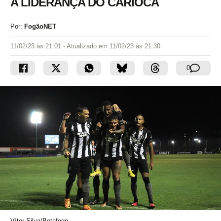
A LIDERANÇA DO CARIOCA
Por:
FogãoNET
11/02/23 às 21:01
- Atualizado em
11/02/23 às 21:30
0
Vítor Silva/Botafogo