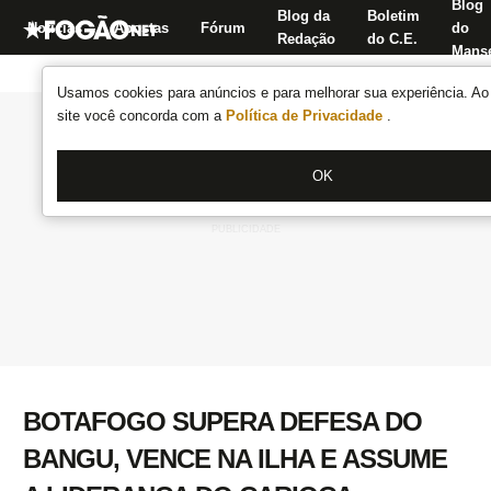
Blog
Blog da
Boletim
Notícias
Apostas
Fórum
do
Redação
do C.E.
Manse
Usamos cookies para anúncios e para melhorar sua experiência. Ao 
site você concorda com a
Política de Privacidade
.
OK
BOTAFOGO SUPERA DEFESA DO
BANGU, VENCE NA ILHA E ASSUME