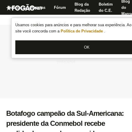
Blog
Blog da
Boletim
Notícias
Apostas
Fórum
do
Redação
do C.E.
Manse
Usamos cookies para anúncios e para melhorar sua experiência. Ao 
site você concorda com a
Política de Privacidade
.
OK
Botafogo campeão da Sul-Americana:
presidente da Conmebol recebe