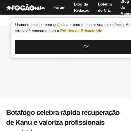
Blog
Blog da
Boletim
Notícias
Apostas
Fórum
do
Redação
do C.E.
Manse
Usamos cookies para anúncios e para melhorar sua experiência. Ao 
site você concorda com a
Política de Privacidade
.
OK
Botafogo celebra rápida recuperação
de Kanu e valoriza profissionais