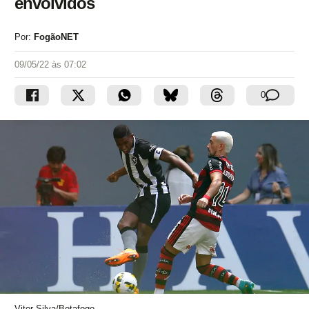
envolvidos
Por:
FogãoNET
09/05/22 às 07:02
0
Vitor Silva/Botafogo