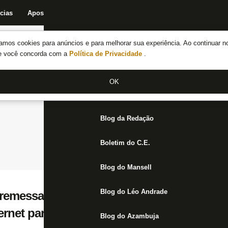
cias
Apostas
Fórum
Blog da Redação
Boletim do C.E.
Fechar menu principal
amos cookies para anúncios e para melhorar sua experiência. Ao continuar n
Notícias do Botafogo
te você concorda com a
Política de Privacidade
.
Fórum
OK
Jogos
Blog da Redação
Boletim do C.E.
Blog do Mansell
Blog do Léo Andrade
remessa limitada de ingressos que foram 
ernet para jogo contra o Vasco
Blog do Azambuja