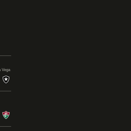
0
a Vega
s