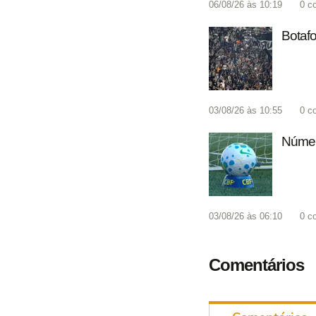
06/08/26 às 10:19
0
c
Botafo
03/08/26 às 10:55
0
c
Número
03/08/26 às 06:10
0
c
Comentários