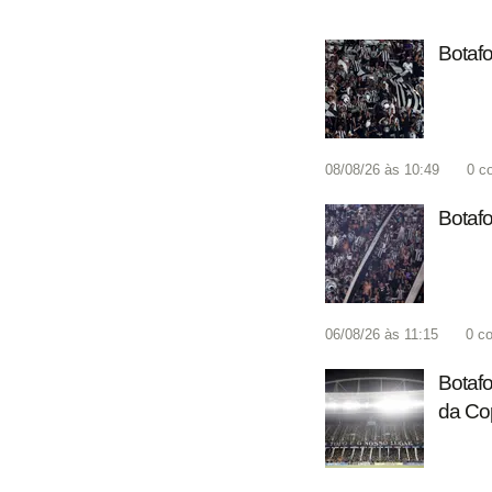
Botafo
08/08/26 às 10:49
0
c
Botafo
06/08/26 às 11:15
0
co
Botafo
da Co