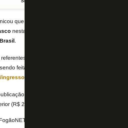
Siga o FogãoNET
no Google Discover
nicou que colocou uma remessa limitada de
ingres
asco
nesta quinta-feira, no Estádio Nilton Santos, pe
Brasil
.
 referentes a compras que foram estornadas ou can
 sendo feita exclusivamente pela internet, em
/ingresso
.
blicação desta reportagem, havia ingressos para o
ferior (R$ 200), Oeste Superior B (R$ 80) e Oeste Sup
FogãoNET e Comunicação do Botafogo