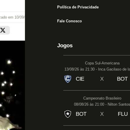
Política de Privacidade
izado em
10/09/25 às 19:14
Fale Conosco
Jogos
Copa Sul-Americana
13/08/26 às 21:30 - Inca Gacilaso de l
CIE
X
BOT
Campeonato Brasileiro
08/08/26 às 21:00 - Nilton Santo
BOT
X
FLU