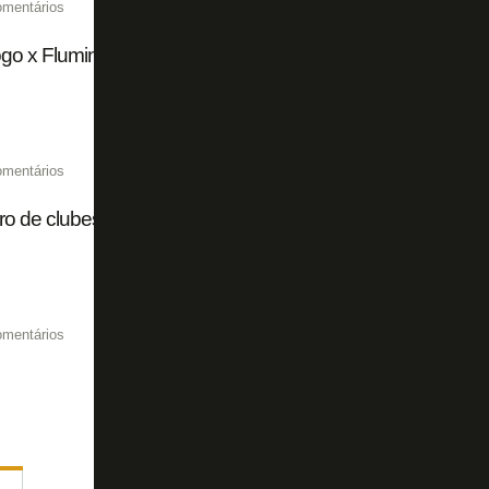
omentários
go x Fluminense ainda não bateu 10 mil ingressos vendid
omentários
 de clubes em recuperação judicial no Brasil chega a 37; v
omentários