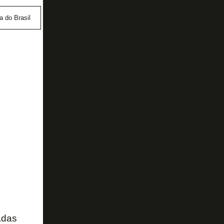
 do Brasil
ingressos
Vasco
adas