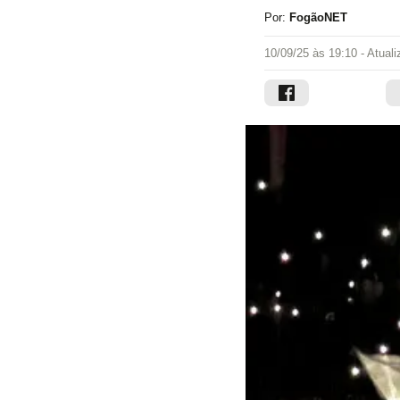
Por:
FogãoNET
10/09/25 às 19:10
- Atual