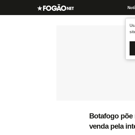
Notí
Us
si
Botafogo põe 
venda pela int