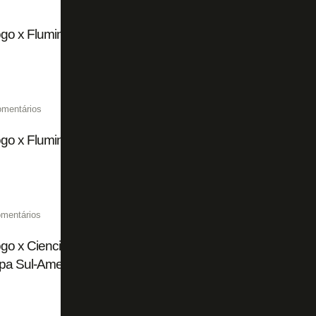
go x Fluminense: 20 mil ingressos vendidos para clássico 
omentários
go x Fluminense chega a 15 mil ingressos vendidos de fo
mentários
go x Cienciano: ingressos à venda para sócios para jogo d
pa Sul-Americana