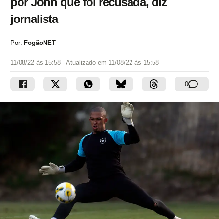
por John que foi recusada, diz
jornalista
Por:
FogãoNET
11/08/22 às 15:58
- Atualizado em
11/08/22 às 15:58
0