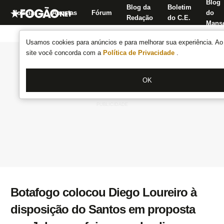
Blog
Blog da
Boletim
Notícias
Apostas
Fórum
do
Redação
do C.E.
Manse
Usamos cookies para anúncios e para melhorar sua experiência. Ao 
site você concorda com a
Política de Privacidade
.
OK
Botafogo colocou Diego Loureiro à
disposição do Santos em proposta