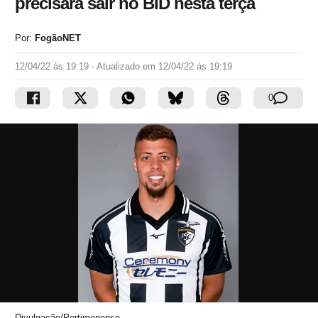
precisará sair no BID nesta terça
Por:
FogãoNET
12/04/22 às 19:19
- Atualizado em
12/04/22 às 19:19
0
Divulgação/Portimonense