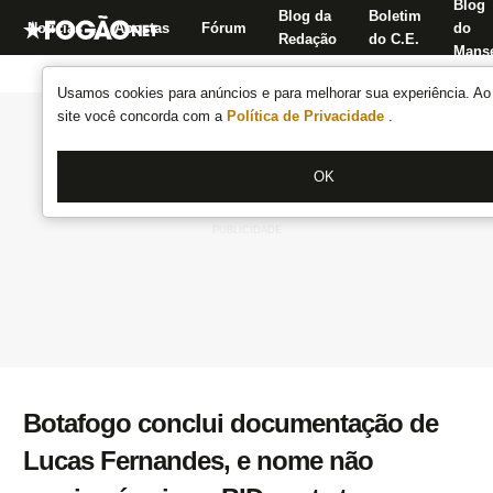
Blog
Blog da
Boletim
Notícias
Apostas
Fórum
do
Redação
do C.E.
Manse
Usamos cookies para anúncios e para melhorar sua experiência. Ao 
site você concorda com a
Política de Privacidade
.
OK
Botafogo conclui documentação de
Lucas Fernandes, e nome não