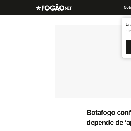
Notí
Us
si
Botafogo conf
depende de ‘a