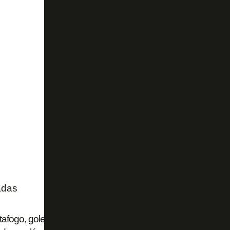
adas
afogo, goleiro Tomate anuncia aposentadoria aos 20 anos