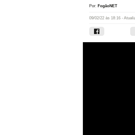
Por:
FogãoNET
09/02/22 às 18:16
- Atual