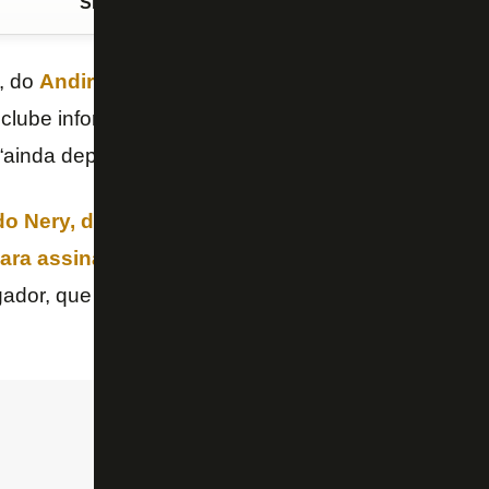
Siga o FogãoNET
no Google Discover
, do
Andirá
, já está no Rio de Janeiro, mas o
Botaf
O clube informou que há sim conversas em andament
 “ainda depende de aprovações internas”.
do Nery, diretor de futebol do Andirá, revelou ao
 para assinar contrato de empréstimo com o Bota
ogador, que se destacou na
Copa São Paulo
, chegar