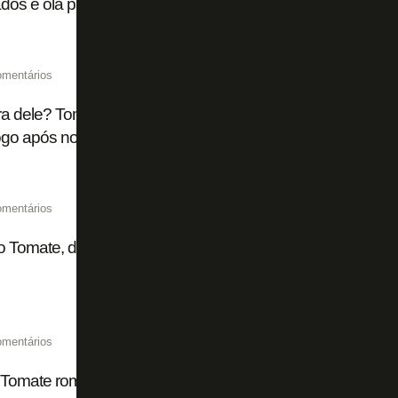
os e olá para novas oportunidades'
omentários
 dele? Tomate se recupera de grave lesão e volta a treina
ogo após nove meses
omentários
o Tomate, do Botafogo, passa por cirurgia e tranquiliza fãs:
omentários
Tomate rompe ligamento cruzado anterior do joelho e passa