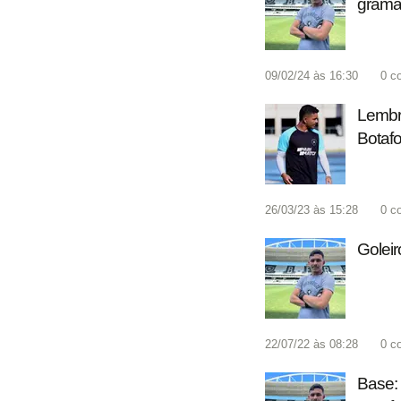
gramad
09/02/24 às 16:30
0
c
Lembra
Botaf
26/03/23 às 15:28
0
c
Goleir
22/07/22 às 08:28
0
c
Base: 