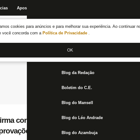
cias
Apostas
Fórum
Blog da Redação
Boletim do C.E.
Fechar menu principal
amos cookies para anúncios e para melhorar sua experiência. Ao continuar n
Notícias do Botafogo
te você concorda com a
Política de Privacidade
.
Fórum
OK
Jogos
Blog da Redação
Boletim do C.E.
Blog do Mansell
Blog do Léo Andrade
irma conversas por Tomate, mas diz que ac
provações internas’
Blog do Azambuja