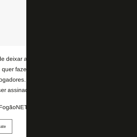
de deixar algumas contratações em compasso de es
e quer fazer uma análise criteriosa junto à equipe de
ogadores. O contrato definitivo da venda da SAF do
er assinado nos próximos dias.
 FogãoNET
ate