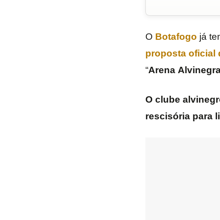
O
Botafogo
já te
proposta oficial
“
Arena
Alvinegr
O clube alvinegro
rescisória para l