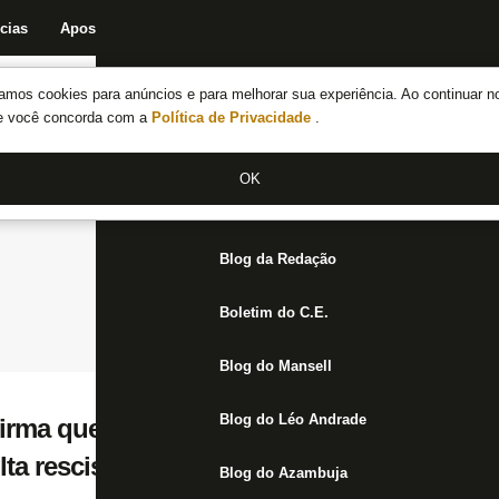
cias
Apostas
Fórum
Blog da Redação
Boletim do C.E.
Fechar menu principal
amos cookies para anúncios e para melhorar sua experiência. Ao continuar n
Notícias do Botafogo
te você concorda com a
Política de Privacidade
.
Fórum
OK
Jogos
Blog da Redação
Boletim do C.E.
Blog do Mansell
Blog do Léo Andrade
irma que Franclim Carvalho recebeu propo
lta rescisória em caso de saída, diz canal
Blog do Azambuja