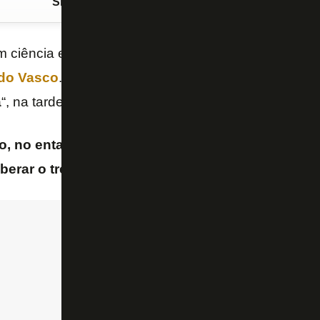
Siga o FogãoNET
no Google Discover
m ciência e confirma
que o técnico
Franclim Carva
 do
Vasco
. A informação é do jornalista Bernardo Gen
a
“, na tarde desta sexta-feira (26/6).
, no entanto, não vai facilitar uma saída e vai exi
iberar o treinador
, de acordo com Gentile.