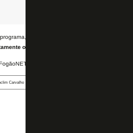
 programa,
o Vasco ainda não fez contato com o 
amente o técnico, após este ser oferecido por e
ogãoNET e canal Arena Alvinegra
nclim Carvalho
Vasco