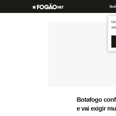
Notí
Us
si
Botafogo conf
e vai exigir mu