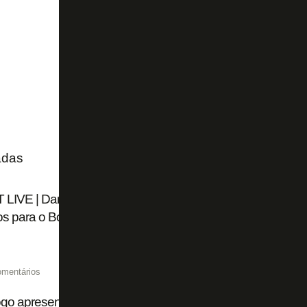
adas
LIVE | Danilo volta a chamar atenção do mercado; Francl
os para o Botafogo
omentários
go apresenta área molhada à imprensa; Franclim aponta m