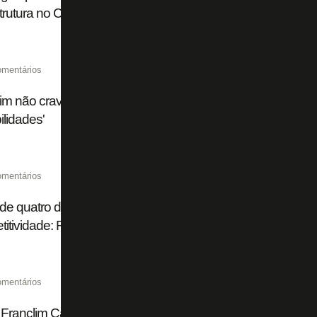
rutura no CT
omentários
im não crava substituto de Huguinho em Botafogo x Flum
ilidades'
omentários
de quatro dias, título brasileiro 'impossível', ambição na S
itividade: Franclim abre o jogo no Botafogo
omentários
 Franclim Carvalho almeja dois reforços; Botafogo deve reje