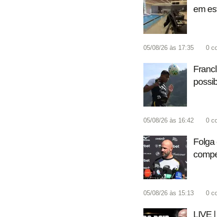
em est
05/08/26 às 17:35
0
c
Francl
possib
05/08/26 às 16:42
0
c
Folga 
compet
05/08/26 às 15:13
0
c
LIVE |