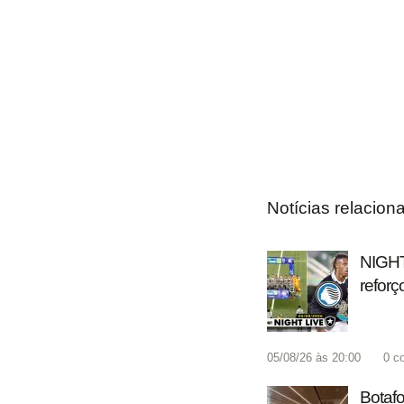
Notícias relacion
NIGHT 
reforç
05/08/26 às 20:00
0
c
Botafo