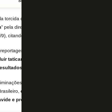
Siga o FogãoNET
no Google Discover
la torcida do
Botafogo
,
Davide Ancelotti
tem seu tr
m
” pela diretoria alvinegra, segundo informou “O Glo
9), citando fontes do clube.
 reportagem,
a avaliação interna é de que o técnic
oluir taticamente” e que o alto número de desfalq
resultados
.
iminações na Libertadores e Copa
do
Brasil e a ca
asileiro,
o Botafogo tem elogiado a qualidade do
avide e prega “continuidade”
.