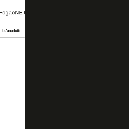
FogãoNET e O Globo
de Ancelotti