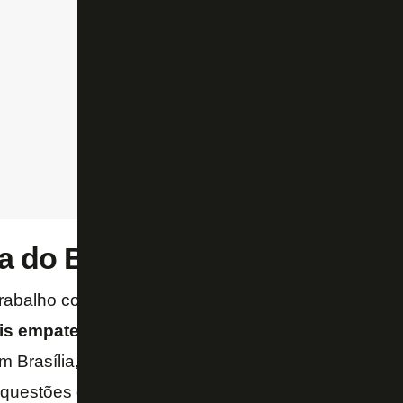
 do Botafogo com Davide Anc
rabalho como treinador na carreira, Davide Ancelotti
is
empates
e
cinco
derrotas
em 20 jogos – conside
m Brasília, quando assinou a súmula como auxiliar 
 questões de regularização.