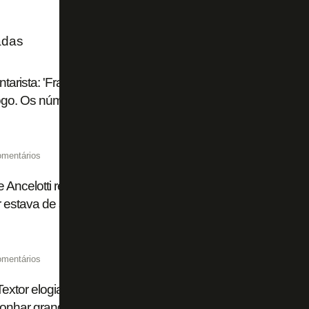
adas
arista: 'Franclim Carvalho é uma aposta que vai se most
go. Os números estão aí'
omentários
 Ancelotti revela ter pedido demissão do Botafogo por fal
r estava de saída, não sabia o que iria acontecer’
omentários
extor elogia Danilo, do Botafogo, e diz: 'Se estou desap
sonhar grande? Não. Sou apenas um dono. Lugar dele é a