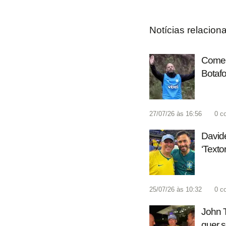
Notícias relacion
Coment
Botafo
27/07/26 às 16:56
0
c
Davide
‘Texto
25/07/26 às 10:32
0
c
John T
quer 