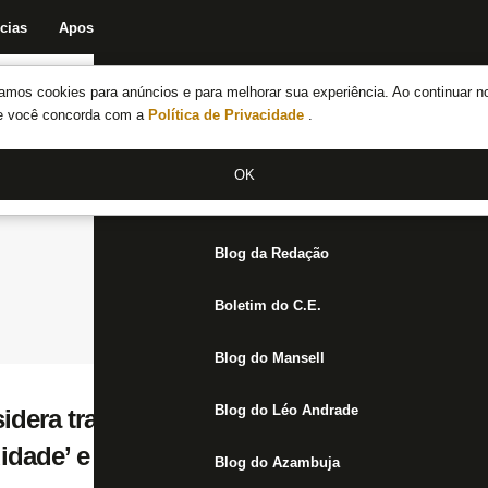
cias
Apostas
Fórum
Blog da Redação
Boletim do C.E.
Fechar menu principal
amos cookies para anúncios e para melhorar sua experiência. Ao continuar n
Notícias do Botafogo
te você concorda com a
Política de Privacidade
.
Fórum
OK
Jogos
Blog da Redação
Boletim do C.E.
Blog do Mansell
Blog do Léo Andrade
idera trabalho de Davide Ancelotti como ‘
uidade’ e vê desfalques como empecilho
Blog do Azambuja