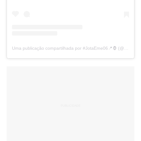
Uma publicação compartilhada por #JotaEme06📍🦍 (@juanmello2002)