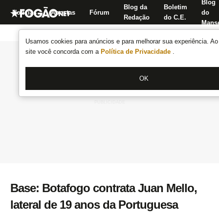
Blog
Blog da
Boletim
Notícias
Apostas
Fórum
do
Redação
do C.E.
Manse
Usamos cookies para anúncios e para melhorar sua experiência. Ao 
site você concorda com a
Política de Privacidade
.
OK
Base: Botafogo contrata Juan Mello,
lateral de 19 anos da Portuguesa