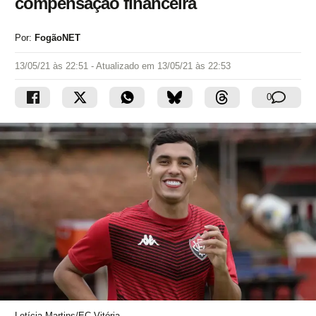
compensação financeira
Por:
FogãoNET
13/05/21 às 22:51
- Atualizado em
13/05/21 às 22:53
0
Letícia Martins/EC Vitória