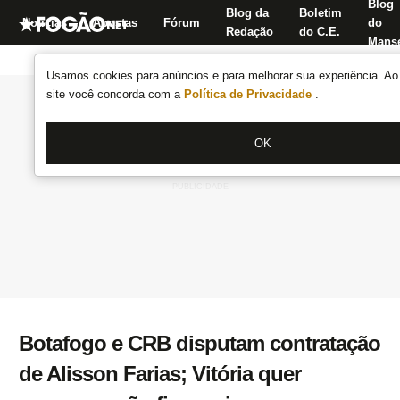
Blog
Blog da
Boletim
Notícias
Apostas
Fórum
do
Redação
do C.E.
Manse
Usamos cookies para anúncios e para melhorar sua experiência. Ao 
site você concorda com a
Política de Privacidade
.
OK
Botafogo e CRB disputam contratação
de Alisson Farias; Vitória quer