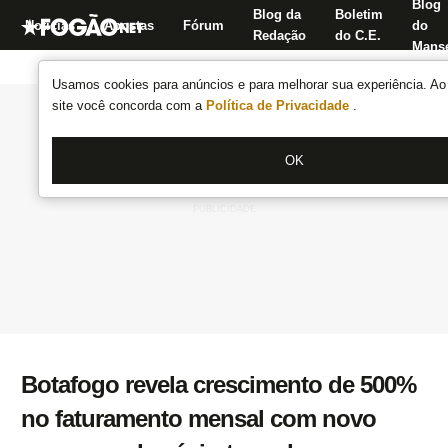
Blog
Blog da
Boletim
Notícias
Apostas
Fórum
do
Redação
do C.E.
Manse
Usamos cookies para anúncios e para melhorar sua experiência. Ao 
site você concorda com a
Política de Privacidade
.
OK
Botafogo revela crescimento de 500%
no faturamento mensal com novo