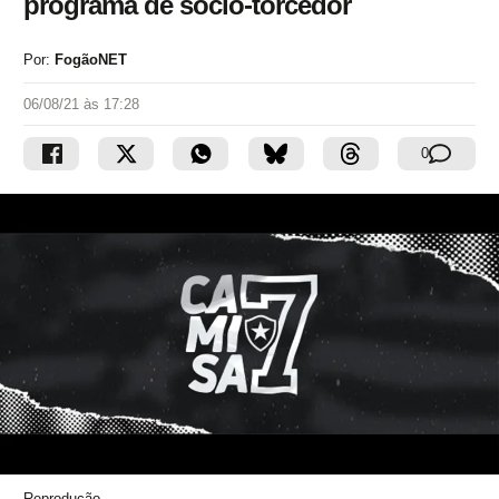
programa de sócio-torcedor
Por:
FogãoNET
06/08/21 às 17:28
0
Reprodução