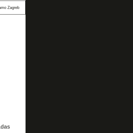
amo Zagreb
Godoy Cruz
Martín Ojeda
Valencia
adas