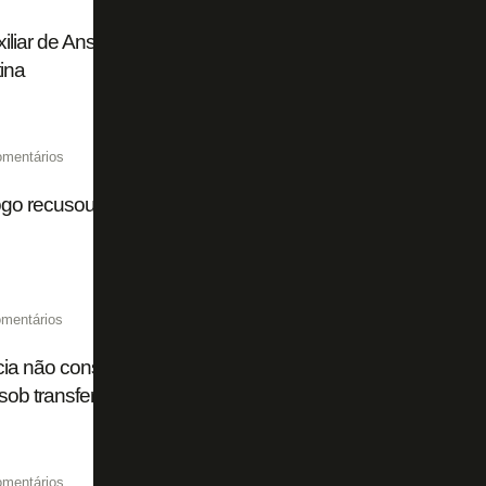
iliar de Anselmi no Botafogo assume como técnico na seg
ina
omentários
go recusou proposta de empréstimo do Valencia por Lucas 
mentários
ia não consegue concluir negociação, e Lucas Villalba se
sob transfer ban
omentários