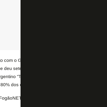
to com o Godoy Cruz até dezembro de 2023 e, na at
e deu sete assistências em 21 jogos. Segundo o jor
rgentino “TyC Sports”, a oferta do Glorioso foi de US
 80% dos direitos econômicos do jogador.
FogãoNET e ESPN.com.br