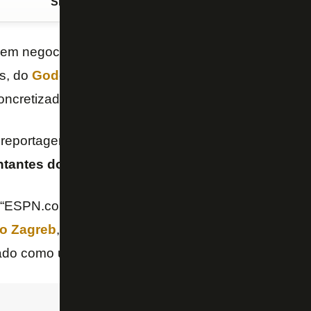
Siga o FogãoNET
no Google Discover
 em negociações avançadas pela contratação do at
os, do
Godoy Cruz
, e faltam apenas pequenos detal
oncretizada, segundo informa o site “ESPN.com.br”.
 reportagem,
o negócio pode ser concluído na pr
antes do jogador estarão no Brasil para finalizar
“ESPN.com.br”, o Botafogo venceu a concorrência 
o Zagreb
, da Croácia, e
Valencia
, da Espanha, fiz
ado como um dos jovens destaques da Liga Argentin