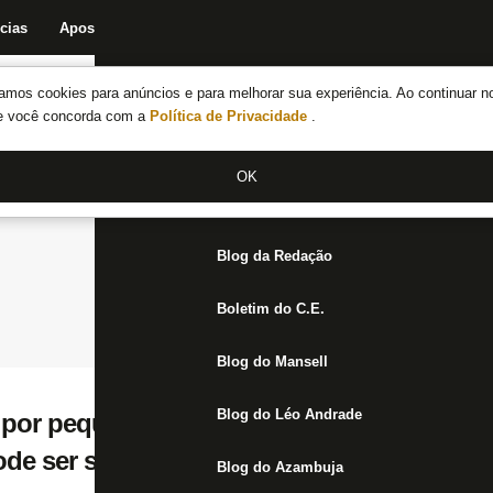
cias
Apostas
Fórum
Blog da Redação
Boletim do C.E.
Fechar menu principal
amos cookies para anúncios e para melhorar sua experiência. Ao continuar n
Notícias do Botafogo
te você concorda com a
Política de Privacidade
.
Fórum
OK
Jogos
Blog da Redação
Boletim do C.E.
Blog do Mansell
Blog do Léo Andrade
 por pequenos detalhes para fechar com Oj
ode ser sacramentada na próxima semana
Blog do Azambuja