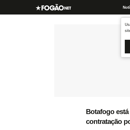
Notí
Us
si
Botafogo está
contratação p