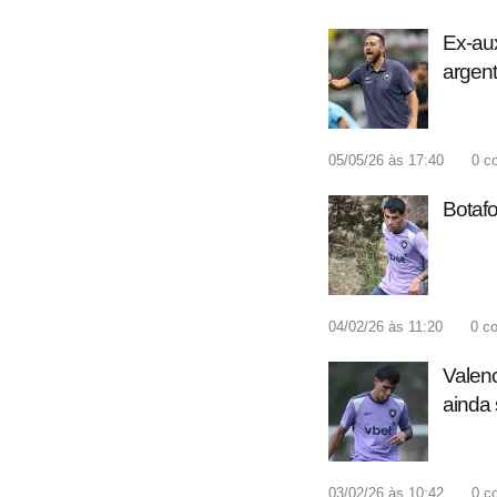
Ex-aux
argent
05/05/26 às 17:40
0
c
Botafo
04/02/26 às 11:20
0
co
Valenc
ainda 
03/02/26 às 10:42
0
c