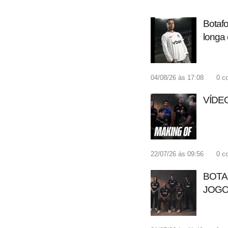
Botafo
longa
04/08/26 às 17:08
0
c
VÍDEO
22/07/26 às 09:56
0
c
BOTA
JOGO