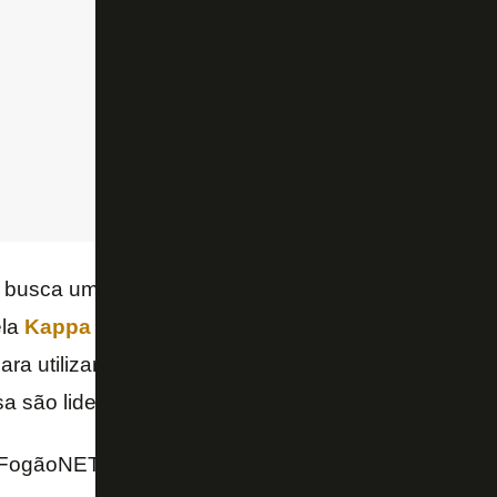
busca um novo fornecedor e, para suprir a falta de m
ela
Kappa
– cujo contrato se encerrou no fim do ano
ara utilizar um uniforme “limpo”, sem marcas. As n
a são lideradas por
John Textor
, acionista majoritár
FogãoNET e podcast GE Botafogo