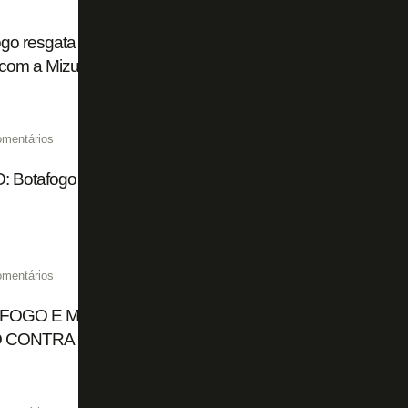
go resgata primeiro uniforme do futebol e lança camisa b
 com a Mizuno
omentários
: Botafogo divulga making of do lançamento da nova cami
omentários
FOGO E MIZUNO LANÇAM NOVA CAMISA PRETA, E E
 CONTRA O VITÓRIA