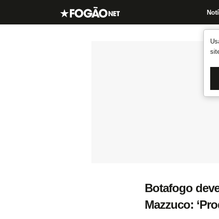
Notí
Us
si
Botafogo deve
Mazzuco: ‘Pro