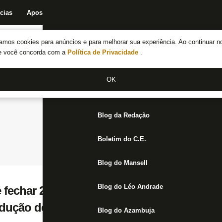
cias
Apostas
Fórum
Blog da Redação
Boletim do C.E.
Fechar menu principal
amos cookies para anúncios e para melhorar sua experiência. Ao continuar n
Notícias do Botafogo
te você concorda com a
Política de Privacidade
.
Fórum
OK
Jogos
Blog da Redação
Boletim do C.E.
Blog do Mansell
Blog do Léo Andrade
 fechar 2022 com uniformes provisórios, e
dução de uma marca demora de cinco a se
Blog do Azambuja