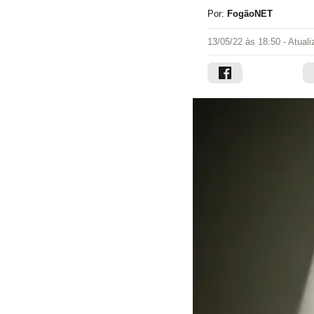
Por:
FogãoNET
13/05/22 às 18:50
- Atual