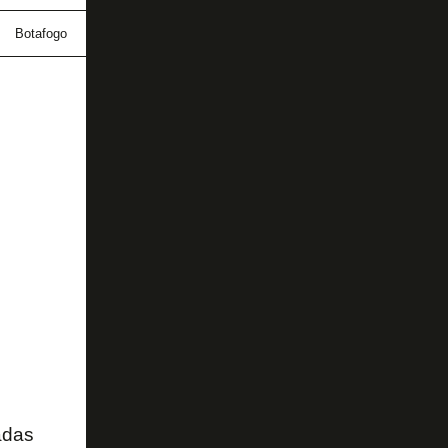
Botafogo
camisa
uniforme
WĒV
adas