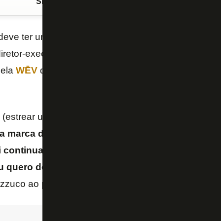
Siga o FogãoNET
no Google Discover
deve ter uniformes de um novo fornecedor de materia
retor-executivo de futebol
André Mazzuco
, as peç
pela
WĒV
devem ser utilizados até o fim do
Campeona
(estrear uniforme de novo fornecedor no meio do a
 marca demora de cinco a seis meses. Acho que
i continuar (com uniforme de produção própria. 
u quero demais é que tenha camisa para vender p
zzuco ao podcast “GE Botafogo”.