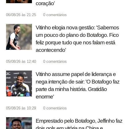
coração’
06/08/26 às 21:25
0
comentários
Vitinho elogia nova gestão: 'Sabemos
um pouco do plano do Botafogo. Fico
feliz porque tudo que nos falam está
acontecendo'
05/08/26 às 12:40
0
comentários
Vitinho assume papel de liderança e
nega intenção de sair: 'O Botafogo faz
parte da minha história. Gratidão
enorme'
05/08/26 às 10:29
0
comentários
Emprestado pelo Botafogo, Jeffinho faz
dois gols em vitória na China e