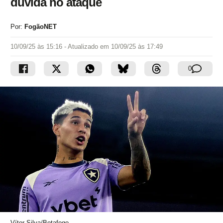
dúvida no ataque
Por:
FogãoNET
10/09/25 às 15:16
- Atualizado em
10/09/25 às 17:49
0
Vítor Silva/Botafogo