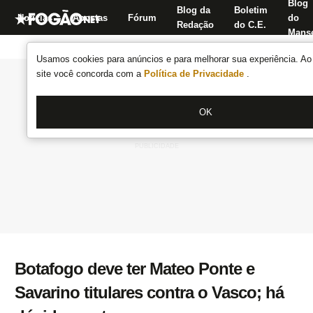
Blog
Blog da
Boletim
Notícias
Apostas
Fórum
do
Redação
do C.E.
Manse
Usamos cookies para anúncios e para melhorar sua experiência. Ao 
site você concorda com a
Política de Privacidade
.
OK
Botafogo deve ter Mateo Ponte e
Savarino titulares contra o Vasco; há