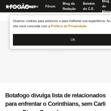
Blog
Blog da
Boletim
Notícias
Apostas
Fórum
do
Redação
do C.E.
Manse
Usamos cookies para anúncios e para melhorar sua experiência. Ao 
site você concorda com a
Política de Privacidade
.
OK
Botafogo divulga lista de relacionados
para enfrentar o Corinthians, sem Carli