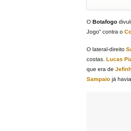
O
Botafogo
divu
Jogo” contra o
Co
O lateral-direito
S
costas.
Lucas Pi
que era de
Jefin
Sampaio
já havi