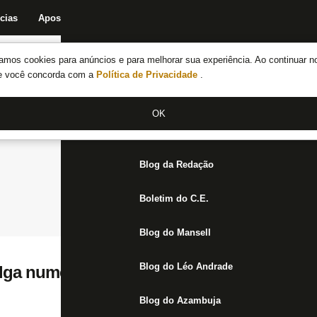
cias
Apostas
Fórum
Blog da Redação
Boletim do C.E.
Fechar menu principal
amos cookies para anúncios e para melhorar sua experiência. Ao continuar n
Notícias do Botafogo
te você concorda com a
Política de Privacidade
.
Fórum
OK
Jogos
Blog da Redação
Boletim do C.E.
Blog do Mansell
Blog do Léo Andrade
lga numeração dos reforços; elenco é ‘enx
Blog do Azambuja