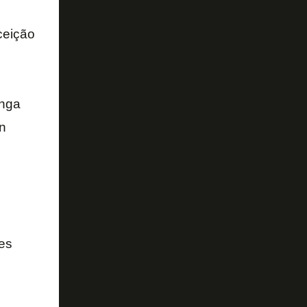
ceição
nga
n
es