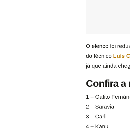
O elenco foi redu
do técnico
Luís C
já que ainda che
Confira a
1 – Gatito Ferná
2 – Saravia
3 – Carli
4 – Kanu