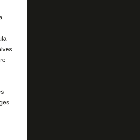
a
ula
alves
ro
es
rges