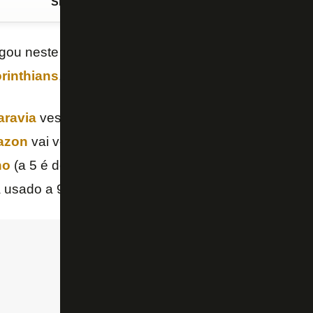
Siga o FogãoNET
no Google Discover
lgou neste domingo a numeração dos novos reforços
rinthians
, pela primeira rodada do
Campeonato Bra
aravia
veste a camisa 2, e o volante
Patrick de Pau
azon
vai vestir a camisa 43 que era de
Ewerton
,
Lu
ho
(a 5 é de
Barreto
) e
Victor Sá
, a 29 – que estav
a usado a 94 no Campeonato Carioca e segue com