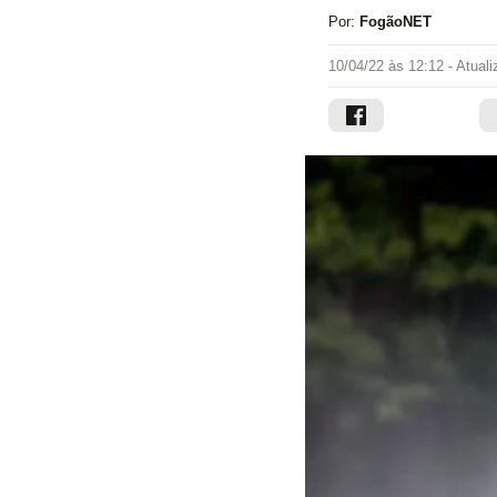
Por:
FogãoNET
10/04/22 às 12:12
- Atual