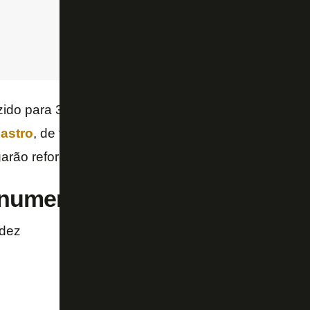
zido para 33 atletas – 29 de linha mais quatro goleir
astro
, de trabalhar com um grupo menor. Mais baix
garão reforços como
Victor Cuesta
e
Hämäläinen
.
 numeração do Botafogo:
ndez