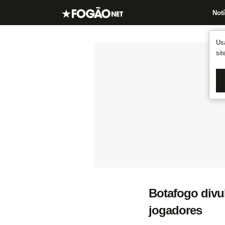
Notí
Us
si
Botafogo divu
jogadores