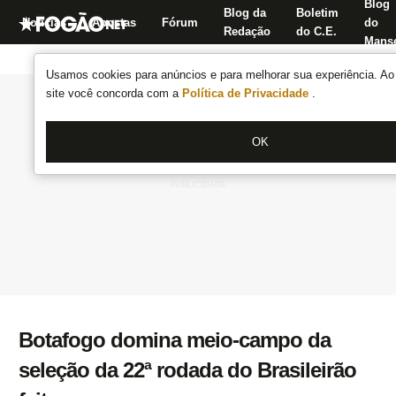
Blog
Blog da
Boletim
Notícias
Apostas
Fórum
do
Redação
do C.E.
Manse
Usamos cookies para anúncios e para melhorar sua experiência. Ao 
site você concorda com a
Política de Privacidade
.
OK
Botafogo domina meio-campo da
seleção da 22ª rodada do Brasileirão