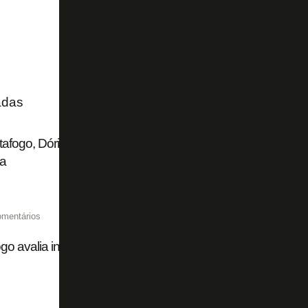
adas
afogo, Dória é anunciado por clube recém promovido à s
ia
omentários
go avalia investida em Dória, livre após rescindir com o Sã