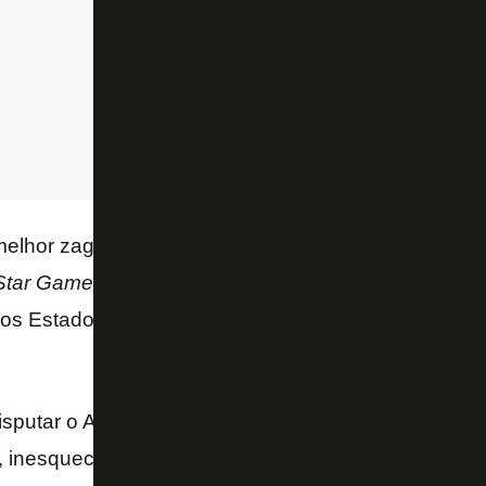
o melhor zagueiro do último Campeonato Mexicano e 
 Star Game
, jogo que reúne os melhores da Liga Mex
os Estados Unidos. Pelo Santos Laguna, são 11 g
sputar o All Star Game foi muito especial. Foi uma e
, inesquecível. Já estou no México há três anos e e