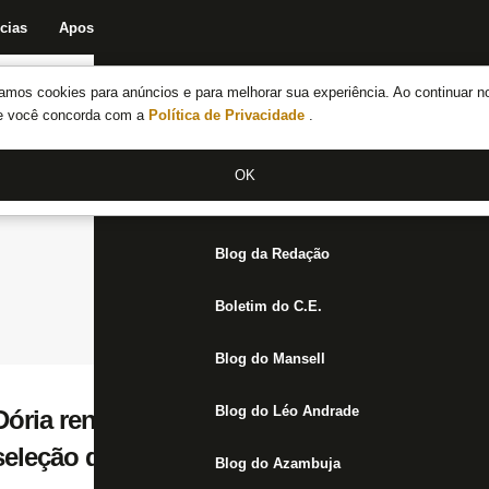
cias
Apostas
Fórum
Blog da Redação
Boletim do C.E.
Fechar menu principal
amos cookies para anúncios e para melhorar sua experiência. Ao continuar n
Notícias do Botafogo
te você concorda com a
Política de Privacidade
.
Fórum
OK
Jogos
Blog da Redação
Boletim do C.E.
Blog do Mansell
Blog do Léo Andrade
ória renova com Santos Laguna e projeta n
 seleção do México
Blog do Azambuja