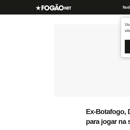
Notí
Us
si
Ex-Botafogo, D
para jogar na