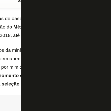
Siga o FogãoNET
no Google Discover
ias de base do
Botafogo
, o zagueiro
Dória
pode em 
ção do
México
. O jogador renovou contrato com o
S
2018, até 2025 e pretende agora naturalizar-se mex
os da minha carreira e também da minha vida pessoa
ermanência no México, e eu quero poder retribuir t
por mim da maneira que sei: jogando bola.
Se torn
 momento em que renovei, buscar minha nacionali
 seleção do México
– afirmou Dória ao “GE”.