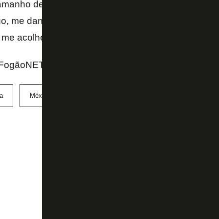
tamanho de representar a liga num evento como esse
, me dando um orgulho diferente ao entrar em cam
me acolheu desde os primeiros dias – frisou.
FogãoNET e GE
a
México
Santos Laguna