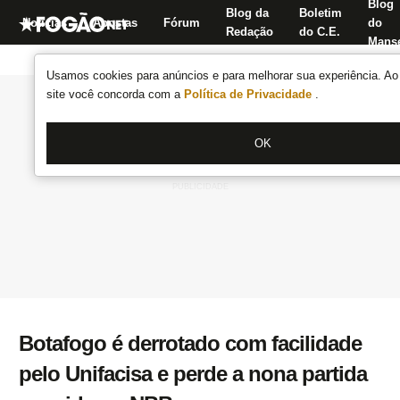
Blog
Blog da
Boletim
Notícias
Apostas
Fórum
do
Redação
do C.E.
Manse
Usamos cookies para anúncios e para melhorar sua experiência. Ao 
site você concorda com a
Política de Privacidade
.
OK
Botafogo é derrotado com facilidade
pelo Unifacisa e perde a nona partida